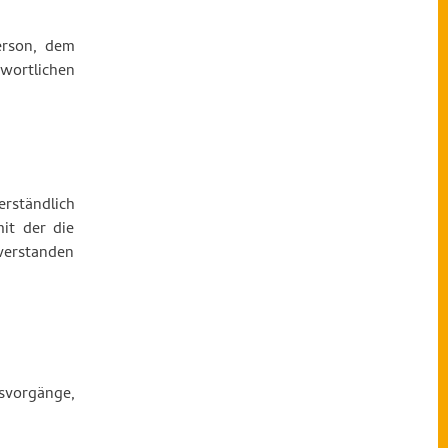
Person, dem
wortlichen
erständlich
it der die
nverstanden
gsvorgänge,