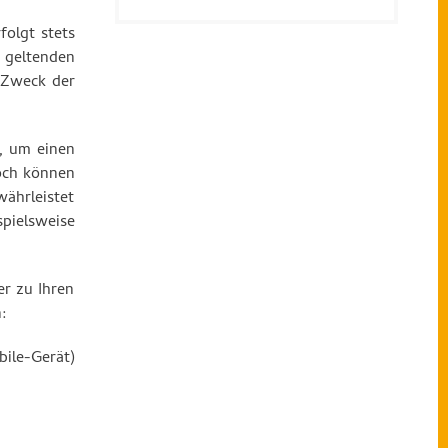
folgt stets
 geltenden
 Zweck der
, um einen
noch können
währleistet
pielsweise
r zu Ihren
en:
bile-Gerät)