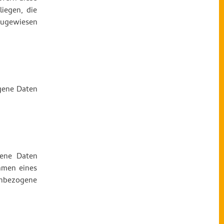
iegen, die
 zugewiesen
ogene Daten
gene Daten
hmen eines
enbezogene