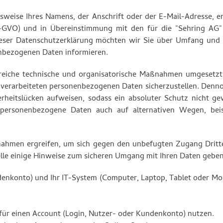
weise Ihres Namens, der Anschrift oder der E-Mail-Adresse, er
-GVO) und in Übereinstimmung mit den für die "Sehring AG"
ieser Datenschutzerklärung möchten wir Sie über Umfang und
nbezogenen Daten informieren.
hlreiche technische und organisatorische Maßnahmen umgesetzt
te verarbeiteten personenbezogenen Daten sicherzustellen. Den
rheitslücken aufweisen, sodass ein absoluter Schutz nicht ge
personenbezogene Daten auch auf alternativen Wegen, beis
ahmen ergreifen, um sich gegen den unbefugten Zugang Dritte
elle einige Hinweise zum sicheren Umgang mit Ihren Daten geb
denkonto) und Ihr IT-System (Computer, Laptop, Tablet oder Mo
r für einen Account (Login, Nutzer- oder Kundenkonto) nutzen.