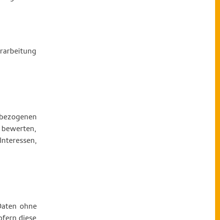
erarbeitung
enbezogenen
 bewerten,
nteressen,
Daten ohne
ofern diese