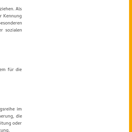
ziehen. Als
ner Kennung
besonderen
er sozialen
dem für die
gsreihe im
erung, die
itung oder
tung.